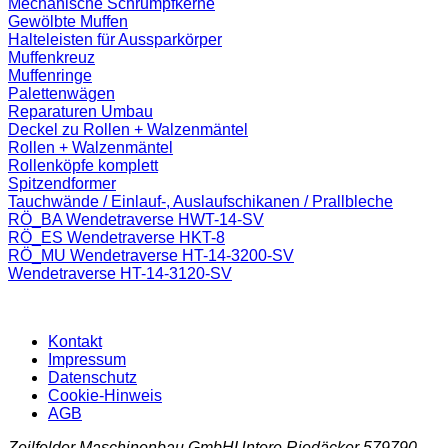
Mechanische Schrumpfkerne
Gewölbte Muffen
Halteleisten für Aussparkörper
Muffenkreuz
Muffenringe
Palettenwägen
Reparaturen Umbau
Deckel zu Rollen + Walzenmäntel
Rollen + Walzenmäntel
Rollenköpfe komplett
Spitzendformer
Tauchwände / Einlauf-, Auslaufschikanen / Prallbleche
RÖ_BA Wendetraverse HWT-14-SV
RÖ_ES Wendetraverse HKT-8
RÖ_MU Wendetraverse HT-14-3200-SV
Wendetraverse HT-14-3120-SV
Kontakt
Impressum
Datenschutz
Cookie-Hinweis
AGB
Zeilfelder Maschinenbau GmbH
Untere Riedäcker 5
79790