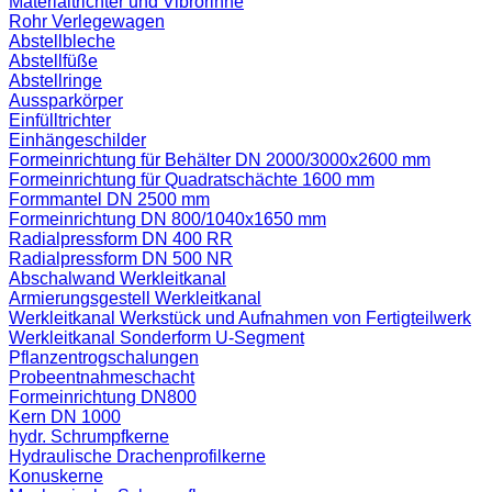
Materialtrichter und Vibrorinne
Rohr Verlegewagen
Abstellbleche
Abstellfüße
Abstellringe
Aussparkörper
Einfülltrichter
Einhängeschilder
Formeinrichtung für Behälter DN 2000/3000x2600 mm
Formeinrichtung für Quadratschächte 1600 mm
Formmantel DN 2500 mm
Formeinrichtung DN 800/1040x1650 mm
Radialpressform DN 400 RR
Radialpressform DN 500 NR
Abschalwand Werkleitkanal
Armierungsgestell Werkleitkanal
Werkleitkanal Werkstück und Aufnahmen von Fertigteilwerk
Werkleitkanal Sonderform U-Segment
Pflanzentrogschalungen
Probeentnahmeschacht
Formeinrichtung DN800
Kern DN 1000
hydr. Schrumpfkerne
Hydraulische Drachenprofilkerne
Konuskerne